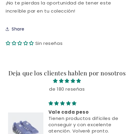
¡No te pierdas la oportunidad de tener este
increíble par en tu colección!
Share
Sin reseñas
Deja que los clientes hablen por nosotros
de 180 reseñas
cada peso
Rebasaro
 productos difíciles de
Fue un reg
uir y con excelente
quedó enc
ón. Volveré pronto.
premium e