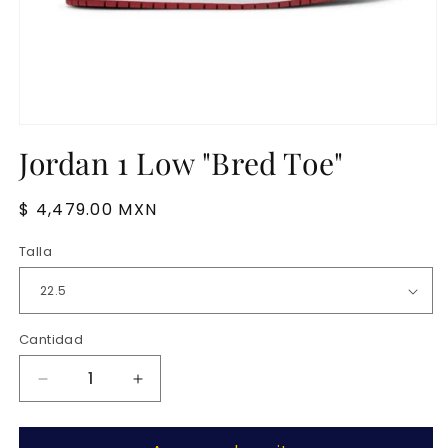
Jordan 1 Low "Bred Toe"
Precio
$ 4,479.00 MXN
habitual
Talla
Cantidad
Reducir
Aumentar
cantidad
cantidad
para
para