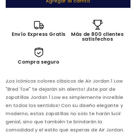
Agregar al carrito
Jordan
Jordan
1
1
Low
Low
&quot;Bred
&quot;Bred
Toe&quot;
Toe&quot;
Envío Express Gratis
Más de 800 clientes
satisfechos
Compra seguro
¡Los icónicos colores clásicos de Air Jordan 1 Low
"Bred Toe" te dejarán sin aliento! ¡Este par de
zapatillas Jordan 1 Low es simplemente increíble
en todos los sentidos! Con su diseño elegante y
moderno, estas zapatillas no solo te harán lucir
genial, sino que también te brindarán la
comodidad y el estilo que esperas de Air Jordan.