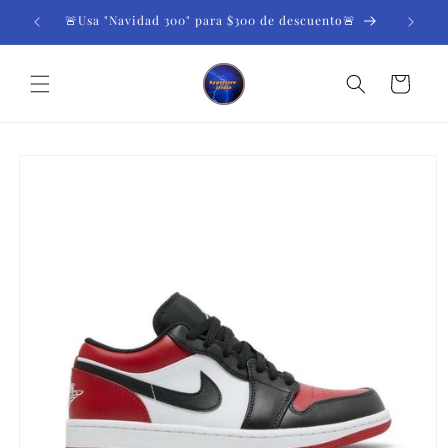
Ir
directamente
🚨Usa "Navidad 300" para $300 de descuento🚨
al contenido
Carrito
Ir
directamente
a la
información
del producto