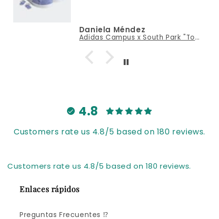
la Méndez
Miguel Ca
Adidas Campus x South Park "Toallin"
4.8
Customers rate us 4.8/5 based on 180 reviews.
Customers rate us 4.8/5 based on 180 reviews.
Enlaces rápidos
Preguntas Frecuentes ⁉️