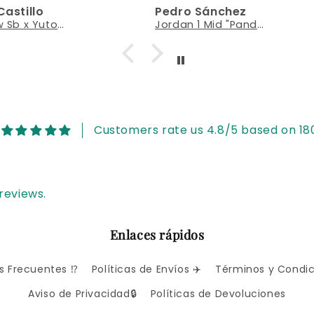
illo
Pedro Sánchez
alle.
impecable.
Dunk Low Sb x Yuto Horigome "Matcha"
Jordan 1 Mid "Panda"
Confianza total.
Customers rate us 4.8/5 based on 180
reviews.
Enlaces rápidos
s Frecuentes ⁉️
Políticas de Envíos ✈️
Términos y Condic
Aviso de Privacidad🔒
Políticas de Devoluciones