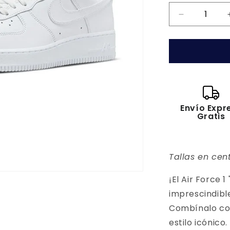
Reducir
cantidad
para
Air
Force
1
&quot;Triple
White&quot
Envío Expr
Gratis
Tallas en cen
¡El Air Force 1
imprescindibl
Combínalo con
estilo icónico