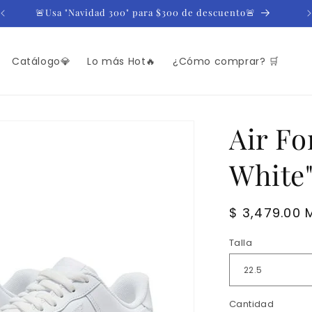
🚨Usa "Navidad 300" para $300 de descuento🚨
Catálogo💎
Lo más Hot🔥
¿Cómo comprar? 🛒
Air Fo
White
Precio
$ 3,479.00 
habitual
Talla
Cantidad