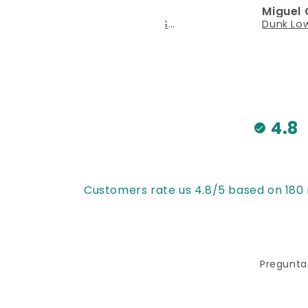
Daniela Méndez
Miguel Cast
pronto.
en cada det
Adidas Campus x South Park "Toallin"
4.8
Customers rate us 4.8/5 based on 180 
Pregunta