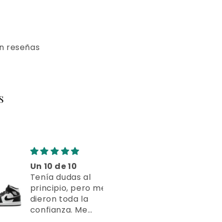
in reseñas
s
Un 10 de 10
¡Me fascinaro
Tenía dudas al
Sinceramente
principio, pero me
pensé que
dieron toda la
tardarían más,
confianza. Me
pero llegaron
encantó el detalle
antes de tiemp