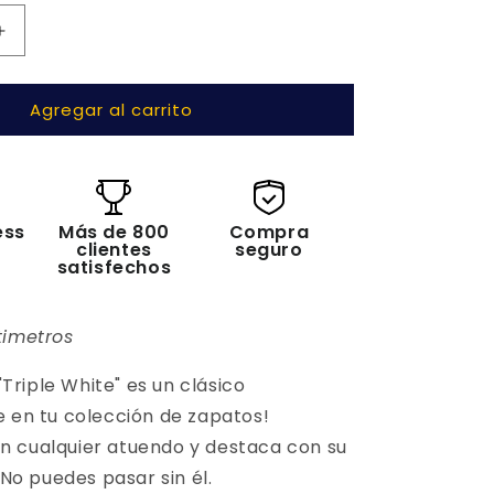
Aumentar
cantidad
para
Agregar al carrito
Air
Force
1
&quot;Triple
;
White&quot;
ess
Más de 800
Compra
clientes
seguro
satisfechos
timetros
 "Triple White" es un clásico
e en tu colección de zapatos!
 cualquier atuendo y destaca con su
. No puedes pasar sin él.