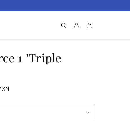
Envíos gratis a todo México ✈️
Iniciar
Carrito
sesión
rce 1 "Triple
"
MXN