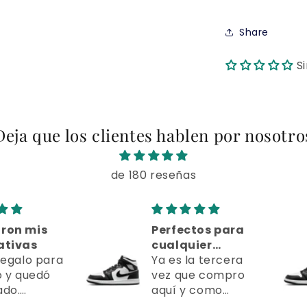
Share
S
Deja que los clientes hablen por nosotro
de 180 reseñas
 mis
Perfectos para
vas
cualquier
lo para
ocasión
Ya es la tercera
quedó
vez que compro
aquí y como
emium
siempre, todo