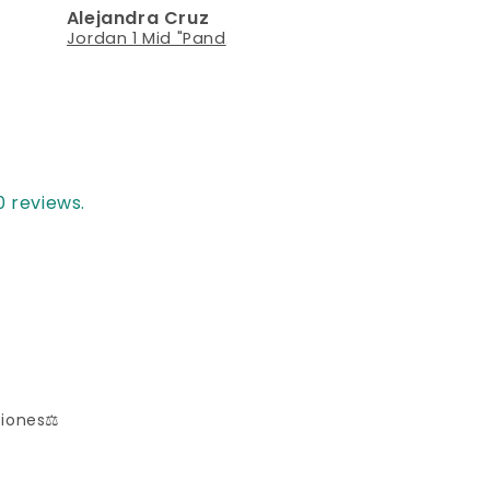
Alejandra Cruz
Mariana Góme
del empaque.
en perfecto
Jordan 1 Mid "Panda"
estado.
 reviews.
iones⚖️