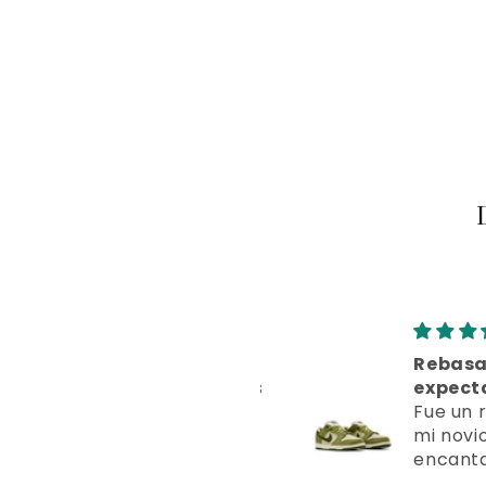
Vale cada peso
Rebasaron
Tienen productos
expectati
difíciles de
Fue un rega
conseguir y con
mi novio y 
excelente
encantado.
atención. Volveré
Calidad pr