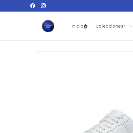
Ir
Más de 1,000 clientes satisfechos 🌟
directamente
Facebook
Instagram
al contenido
Inicio🏠
Colecciones⭐️
Ir
directamente
a la
información
del producto